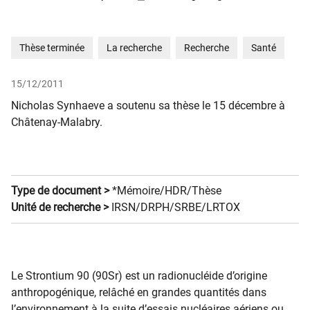
Thèse terminée
La recherche
Recherche
Santé
15/12/2011
Nicholas Synhaeve a soutenu sa thèse le 15 décembre à
Châtenay-Malabry.
Type de document >
*Mémoire/HDR/Thèse
Unité de recherche >
IRSN/DRPH/SRBE/LRTOX
Le Strontium 90 (90Sr) est un radionucléide d’origine
anthropogénique, relâché en grandes quantités dans
l’environnement à la suite d’essais nucléaires aériens ou