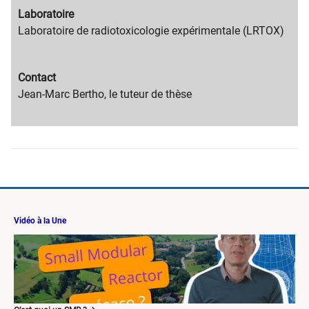
title
content
Migration
Laboratoire
text
content
Migration
Laboratoire de radiotoxicologie expérimentale (LRTOX)
title
content
text
Migration
Contact
content
Migration
Jean-Marc Bertho, le tuteur de thèse
title
content
text
Vidéo à la Une