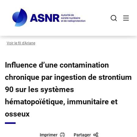
Panneau de gestion des cookies
Aller
au
contenu
principal
Voir le fil d’Ariane
Influence d’une contamination
chronique par ingestion de strontium
90 sur les systèmes
hématopoïétique, immunitaire et
osseux
Imprimer
Partager