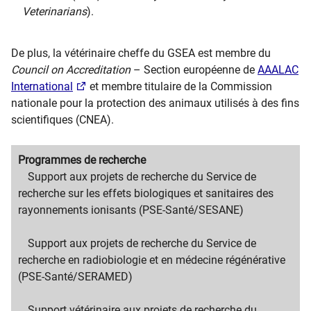
Veterinarians
).
De plus, la vétérinaire cheffe du GSEA est membre du
Council on Accreditation
– Section européenne
de
AAALAC
International
et membre titulaire de la Commission
nationale pour la protection des animaux utilisés à des fins
scientifiques (CNEA).
Migration
Programmes de recherche
content
Migration
Support aux projets de recherche du Service de
title
content
recherche sur les effets biologiques et sanitaires des
text
rayonnements ionisants (PSE-Santé/SESANE)
Support aux projets de recherche du Service de
recherche en radiobiologie et en médecine régénérative
(PSE-Santé/SERAMED)
Support vétérinaire aux projets de recherche du