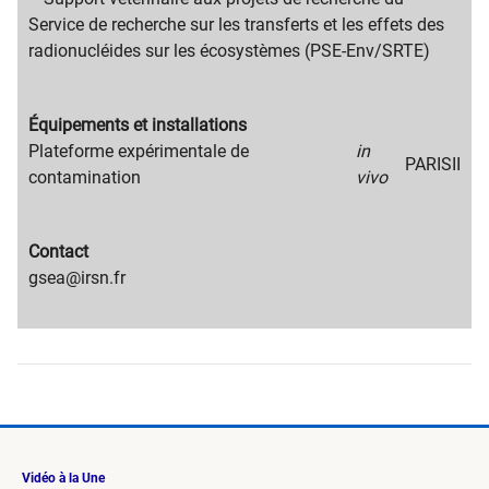
Service de recherche sur les transferts et les effets des
radionucléides sur les écosystèmes (PSE-Env/SRTE)
Migration
Équipements et installations
content
Migration
Plateforme expérimentale de
in
PARISII
title
content
contamination
vivo
text
Migration
Contact
content
Migration
gsea@irsn.fr
title
content
text
Vidéo à la Une