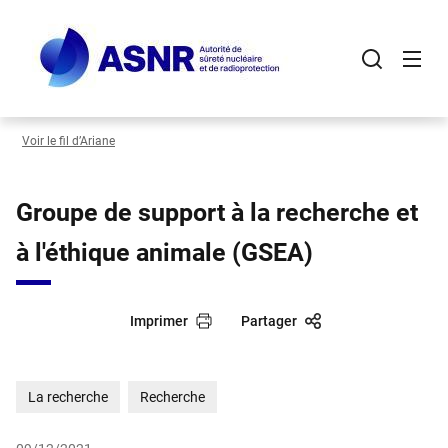
Panneau de gestion des cookies
Aller
au
contenu
principal
Voir le fil d’Ariane
Groupe de support à la recherche et
à l'éthique animale (GSEA)
Imprimer
Partager
La recherche
Recherche