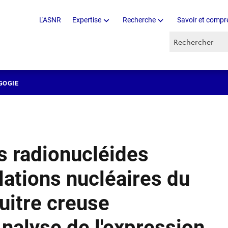
L'ASNR
Expertise
Recherche
Savoir et compr
Recherche par 
GOGIE
s radionucléides
llations nucléaires du
huitre creuse
nalyse de l'expression