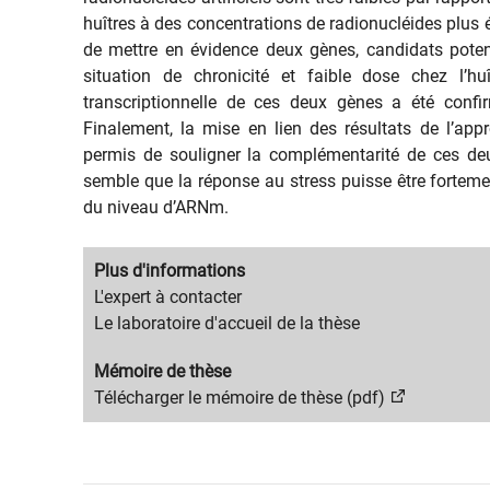
huîtres à des concentrations de radionucléides plus
de mettre en évidence deux gènes, candidats potent
situation de chronicité et faible dose chez l’
transcriptionnelle de ces deux gènes a été confi
Finalement, la mise en lien des résultats de l’ap
permis de souligner la complémentarité de ces deux 
semble que la réponse au stress puisse être fortemen
du niveau d’ARNm.
Migration
Plus d'informations
content
Migration
L'expert à contacter
title
content
Le laboratoire d'accueil de la thèse
text
Migration
Mémoire de thèse
content
Migration
Télécharger le mémoire de thèse (pdf)
title
content
text