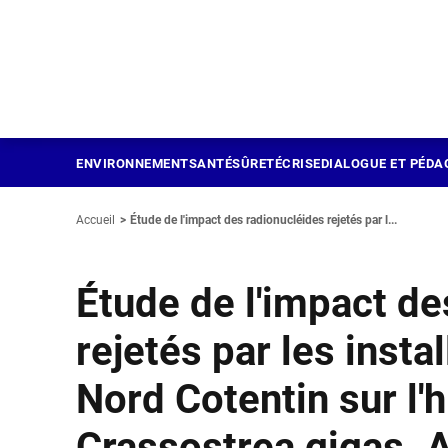
Panneau de gestion des cookies
Aller
au
contenu
principal
ENVIRONNEMENT
SANTÉ
SÛRETÉ
CRISE
DIALOGUE ET PÉDA
Accueil
Étude de l'impact des radionucléides rejetés par l...
Étude de l'impact de
rejetés par les insta
Nord Cotentin sur l'
Crassostrea gigas. A