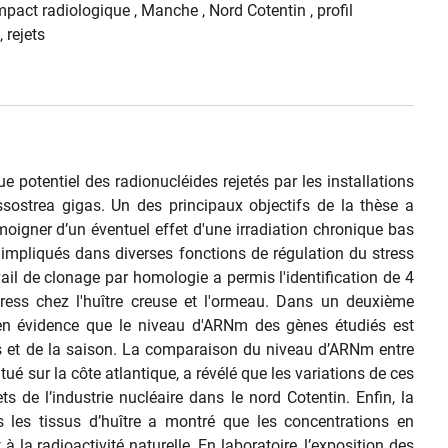
mpact radiologique ,
Manche ,
Nord Cotentin ,
profil
,
rejets
ue potentiel des radionucléides rejetés par les installations
ssostrea gigas. Un des principaux objectifs de la thèse a
oigner d’un éventuel effet d'une irradiation chronique bas
 impliqués dans diverses fonctions de régulation du stress
avail de clonage par homologie a permis l'identification de 4
ss chez l'huître creuse et l'ormeau. Dans un deuxième
en évidence que le niveau d'ARNm des gènes étudiés est
us et de la saison. La comparaison du niveau d’ARNm entre
itué sur la côte atlantique, a révélé que les variations de ces
 de l’industrie nucléaire dans le nord Cotentin. Enfin, la
 les tissus d’huître a montré que les concentrations en
 à la radioactivité naturelle. En laboratoire, l’exposition des