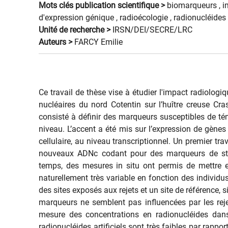
Mots clés publication scientifique >
biomarqueurs ,
i
d'expression génique ,
radioécologie ,
radionucléides 
Unité de recherche >
IRSN/DEI/SECRE/LRC
Auteurs >
FARCY Emilie
Ce travail de thèse vise à étudier l'impact radiologiq
nucléaires du nord Cotentin sur l’huître creuse Cra
consisté à définir des marqueurs susceptibles de tém
niveau. L’accent a été mis sur l’expression de gènes
cellulaire, au niveau transcriptionnel. Un premier tr
nouveaux ADNc codant pour des marqueurs de stre
temps, des mesures in situ ont permis de mettre 
naturellement très variable en fonction des individ
des sites exposés aux rejets et un site de référence, s
marqueurs ne semblent pas influencées par les rejets
mesure des concentrations en radionucléides dans
radionucléides artificiels sont très faibles par rapport