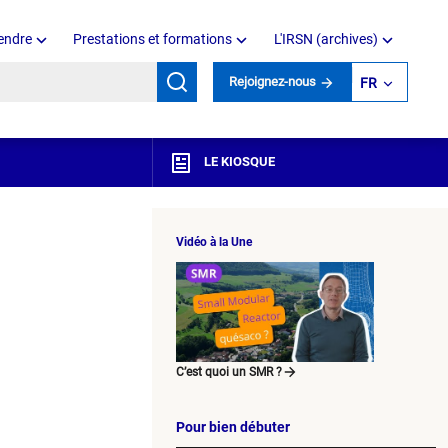
endre
Prestations et formations
L'IRSN (archives)
mots clés
Rejoignez-nous
FR
LE KIOSQUE
Vidéo à la Une
C’est quoi un SMR ?
Pour bien débuter