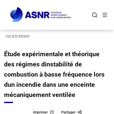
Panneau de gestion des cookies
Aller
au
contenu
principal
Voir le fil d’Ariane
Étude expérimentale et théorique
des régimes dinstabilité de
combustion à basse fréquence lors
dun incendie dans une enceinte
mécaniquement ventilée
Imprimer
Partager