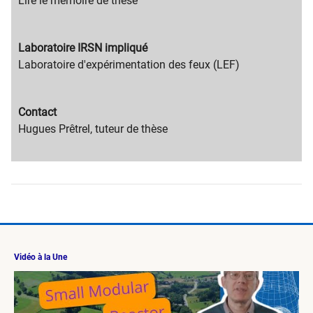
content
Migration
Lire le mémoire de thèse
title
content
text
Migration
Laboratoire IRSN impliqué
content
Migration
Laboratoire d'expérimentation des feux (LEF)
title
content
text
Migration
Contact
content
Migration
Hugues Prêtrel, tuteur de thèse
title
content
text
Vidéo à la Une