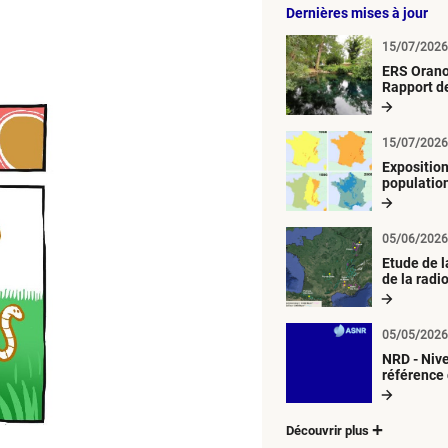
Dernières mises à jour
15/07/2026
ERS Orano
Rapport de
radiologiq
aquatique
15/07/2026
Exposition
population
métropoli
retombée
atmosphé
05/06/2026
radioacti
Etude de 
de la radi
d’origine a
05/05/2026
NRD - Niv
référence
Découvrir plus