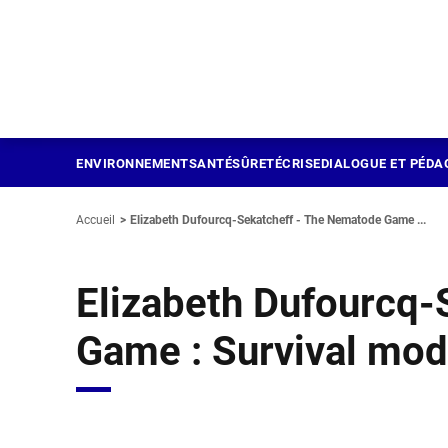
Panneau de gestion des cookies
Aller
au
contenu
principal
ENVIRONNEMENT
SANTÉ
SÛRETÉ
CRISE
DIALOGUE ET PÉDA
Accueil
Elizabeth Dufourcq-Sekatcheff - The Nematode Game ...
Elizabeth Dufourcq-
Game : Survival mo