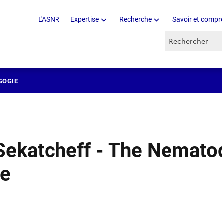
L'ASNR
Expertise
Recherche
Savoir et compr
Recherche par 
GOGIE
Sekatcheff - The Nemato
de