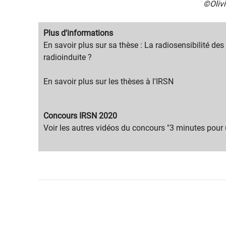
©Oliv
Migration
Plus d'informations
content
Migration
En savoir plus sur sa thèse : La radiosensibilité de
title
content
radioinduite ?
text
En savoir plus sur les thèses à l'IRSN​
Migration
Concours IRSN 2020
content
Migration
Voir les a​utres vidéos du concours​ "3 minutes pour
title
content
text