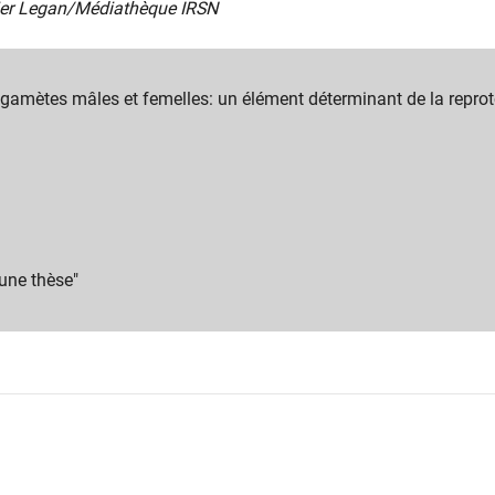
ier Legan/Médiathèque IRSN
s gamètes mâles et femelles: un élément déterminant de la reprot
 une thèse"