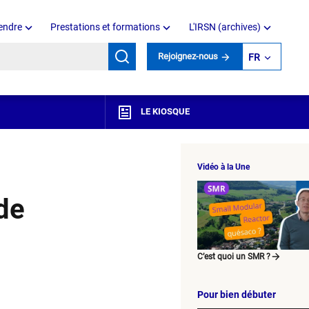
endre
Prestations et formations
L'IRSN (archives)
mots clés
Rejoignez-nous
FR
LE KIOSQUE
Vidéo à la Une
de
C’est quoi un SMR ?
Pour bien débuter