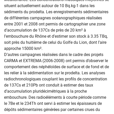
situent actuellement autour de 10 Bq.kg-1 dans les
sédiments du prodelta. Les enregistrements sédimentaires
de différentes campagnes océanographiques réalisées
entre 2001 et 2008 ont permis de cartographier une zone
d’accumulation de
137
Cs de près de 20 km² à
l’embouchure du Rhône et d’estimer son stock à 3.35 TBq,
soit près du huitième de celui du Golfe du Lion, dont l’aire
approche 15000 km².
D’autres campagnes réalisées dans le cadre des projets
CARMA et EXTREMA (2006-2008) ont permis d’observer le
comportement des néphéloïdes de surface et de fond et de
les relier à la sédimentation sur le prodelta. Les analyses
radiochronologiques couplant les profils de concentration
de
137
Cs et
210
Pb ont conduit à estimer des taux
d’accumulation pluridécimétriques à la proche
embouchure. Des radioéléments à courte période comme
le
7
Be et le
234
Th ont servi à estimer les épaisseurs de
dépôts sédimentaires générées par certaines crues du