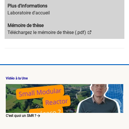
title
content
Migration
Plus d'informations
text
content
Migration
Laboratoire d'accueil
title
content
Migration
Mémoire de thèse
text
content
Migration
Téléchargez le mémoire de thèse (.pdf)
title
content
text
Vidéo à la Une
C’est quoi un SMR ?