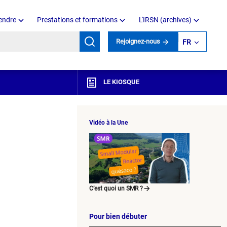
endre
Prestations et formations
L'IRSN (archives)
mots clés
Rejoignez-nous
FR
LE KIOSQUE
Vidéo à la Une
C’est quoi un SMR ?
Pour bien débuter