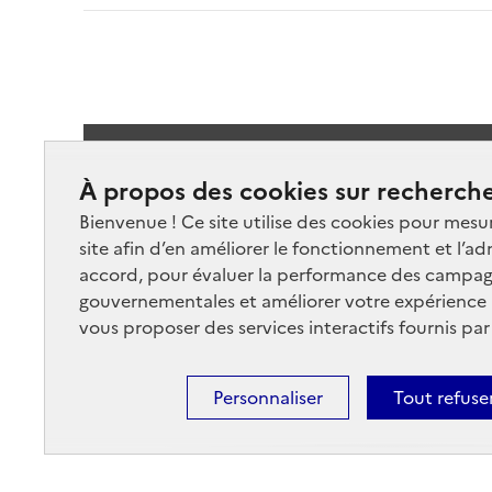
Suivez-
À propos des cookies sur recherche
Bienvenue ! Ce site utilise des cookies pour mesu
site afin d’en améliorer le fonctionnement et l’ad
accord, pour évaluer la performance des campag
gouvernementales et améliorer votre expérience ut
vous proposer des services interactifs fournis par
Nos marchés
Nos
Plan du site
Cont
Personnaliser
Tout refuse