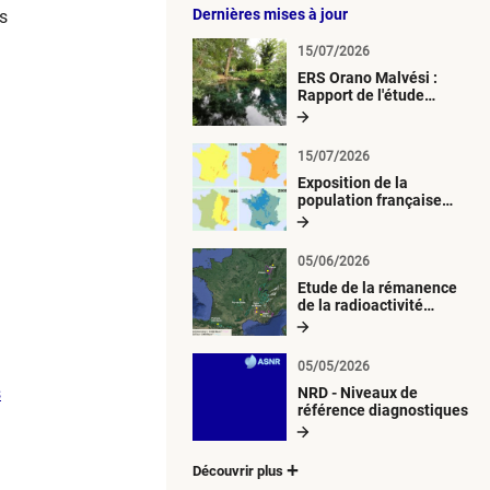
Dernières mises à jour
s
15/07/2026
ERS Orano Malvési :
Rapport de l'étude
radiologique du milieu
aquatique
15/07/2026
Exposition de la
population française
métropolitaine aux
retombées
atmosphériques
05/06/2026
radioactives depuis 1945
Etude de la rémanence
de la radioactivité
d’origine artificielle
05/05/2026
s
NRD - Niveaux de
référence diagnostiques
Découvrir plus