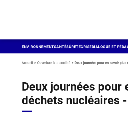
Panneau de gestion des cookies
Aller
au
contenu
principal
ENVIRONNEMENT
SANTÉ
SÛRETÉ
CRISE
DIALOGUE ET PÉDA
Accueil
Ouverture à la société
Deux journées pour en savoir plus s
Deux journées pour e
déchets nucléaires -