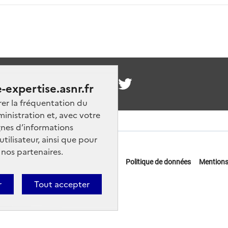
nous
-expertise.asnr.fr
rer la fréquentation du
ministration et, avec votre
nes d’informations
ilisateur, ainsi que pour
 nos partenaires.
 offres d'emploi
FAQ
Glossaire
Politique de données
Mentions
actez-nous
r
Tout accepter