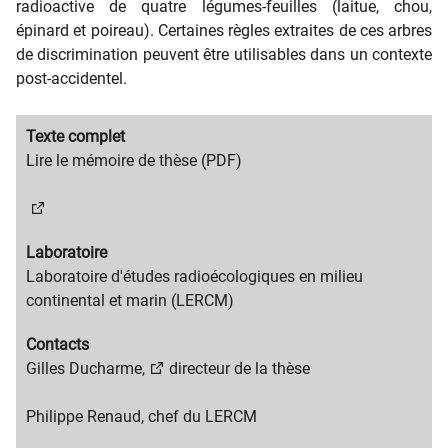
radioactive de quatre légumes-feuilles (laitue, chou,
épinard et poireau). Certaines règles extraites de ces arbres
de discrimination peuvent être utilisables dans un contexte
post-accidentel.
Migration
Texte complet
content
Migration
Lire le mémoire de thèse (PDF)
title
content
text
Migration
Laboratoire
content
Migration
Laboratoire d'études radioécologiques en milieu
title
content
continental et marin (LERCM)
text
Migration
Contacts
content
Migration
Gilles Ducharme,
directeur de la thèse
title
content
text
Philippe Renaud, chef du LERCM