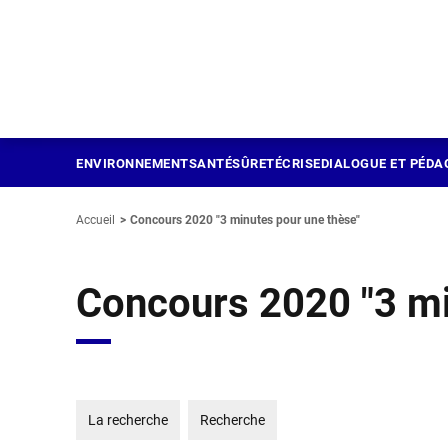
Panneau de gestion des cookies
Aller
au
contenu
principal
ENVIRONNEMENT
SANTÉ
SÛRETÉ
CRISE
DIALOGUE ET PÉDA
Accueil
Concours 2020 "3 minutes pour une thèse"
Concours 2020 "3 mi
La recherche
Recherche