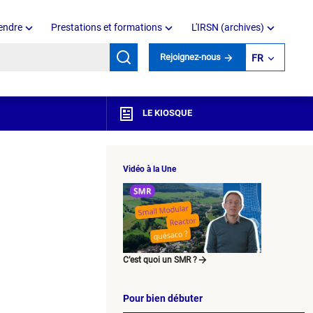
endre
Prestations et formations
L'IRSN (archives)
mots clés
Rejoignez-nous
FR
LE KIOSQUE
Vidéo à la Une
C’est quoi un SMR ?
Pour bien débuter