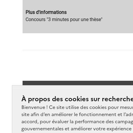
Migration
Plus d'informations
content
Migration
Concours "3 minutes pour une thèse"
title
content
text
Suivez-
À propos des cookies sur recherche
Bienvenue ! Ce site utilise des cookies pour mesu
site afin d’en améliorer le fonctionnement et l’ad
accord, pour évaluer la performance des campag
gouvernementales et améliorer votre expérience ut