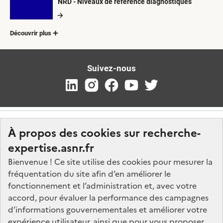
NRD - Niveaux de référence diagnostiques
Découvrir plus
Suivez-nous
À propos des cookies sur recherche-
expertise.asnr.fr
Bienvenue ! Ce site utilise des cookies pour mesurer la
fréquentation du site afin d’en améliorer le
Nos marchés
fonctionnement et l’administration et, avec votre
accord, pour évaluer la performance des campagnes
Nos offres d'emploi
d’informations gouvernementales et améliorer votre
FAQ
expérience utilisateur, ainsi que pour vous proposer