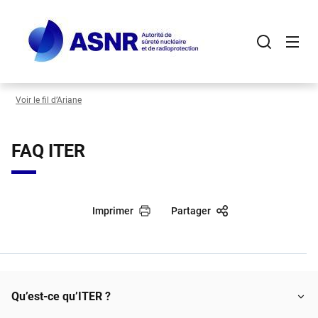
Panneau de gestion des cookies
Aller
au
contenu
principal
Voir le fil d’Ariane
FAQ ITER
Imprimer
Partager
Qu’est-ce qu’ITER ?