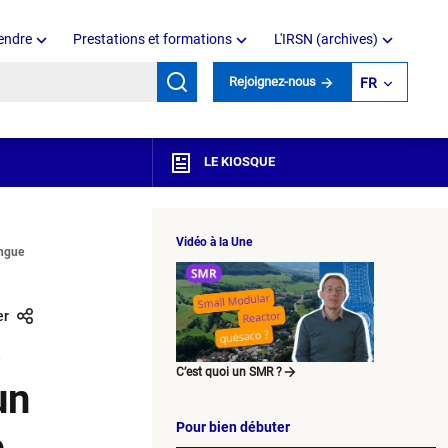
endre
Prestations et formations
L'IRSN (archives)
mots clés
Rejoignez-nous
FR
LE KIOSQUE
Vidéo à la Une
ongue
er
s
C’est quoi un SMR ?
un
Pour bien débuter
e