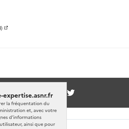
N)
nous
-expertise.asnr.fr
rer la fréquentation du
ministration et, avec votre
nes d’informations
ilisateur, ainsi que pour