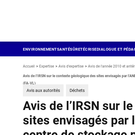
Panneau de gestion des cookies
Aller
au
contenu
principal
ENVIRONNEMENT
SANTÉ
SÛRETÉ
CRISE
DIALOGUE ET PÉDA
Accueil
Expertise
Avis d'expertise
Avis de l'année 2010 et antér
Avis de l’IRSN sur le contexte géologique des sites envisagés par l’AN
(FA-VL)
Avis aux autorités
Déchets
Avis de l’IRSN sur l
sites envisagés par 
centre de stockage p