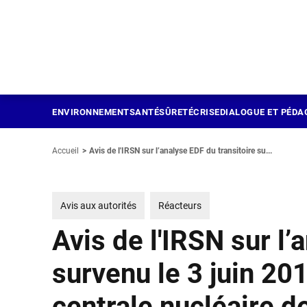
Panneau de gestion des cookies
Aller
au
contenu
principal
ENVIRONNEMENT
SANTÉ
SÛRETÉ
CRISE
DIALOGUE ET PÉDA
Accueil
Avis de l'IRSN sur l’analyse EDF du transitoire su...
Avis aux autorités
Réacteurs
Avis de l'IRSN sur l’
survenu le 3 juin 201
centrale nucléaire d