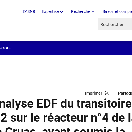
L'ASNR
Expertise
Recherche
Savoir et compr
Recherche par 
GOGIE
Imprimer
Partag
analyse EDF du transitoire
2 sur le réacteur n°4 de 
e Cruas, ayant soumis la