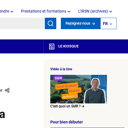
endre
Prestations et formations
L'IRSN (archives)
mots clés
Rejoignez-nous
FR
LE KIOSQUE
Vidéo à la Une
er
C’est quoi un SMR ?
la
Pour bien débuter