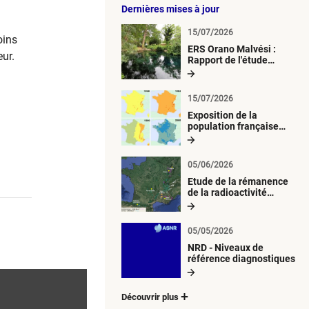
Dernières mises à jour
15/07/2026
oins
ERS Orano Malvési :
eur.
Rapport de l'étude
radiologique du milieu
aquatique
15/07/2026
Exposition de la
population française
métropolitaine aux
retombées
atmosphériques
05/06/2026
radioactives depuis 1945
Etude de la rémanence
de la radioactivité
d’origine artificielle
05/05/2026
NRD - Niveaux de
référence diagnostiques
Découvrir plus