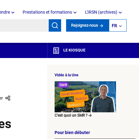
endre
Prestations et formations
L'IRSN (archives)
mots clés
Rejoignez-nous
FR
LE KIOSQUE
Vidéo à la Une
er
C’est quoi un SMR ?
les
Pour bien débuter