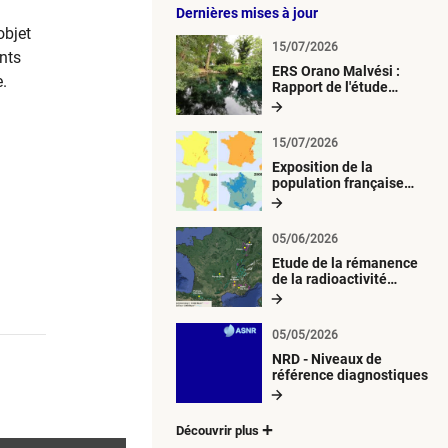
Dernières mises à jour
objet
15/07/2026
ents
ERS Orano Malvési :
.
Rapport de l'étude
radiologique du milieu
aquatique
15/07/2026
Exposition de la
population française
métropolitaine aux
retombées
atmosphériques
05/06/2026
radioactives depuis 1945
Etude de la rémanence
de la radioactivité
d’origine artificielle
05/05/2026
NRD - Niveaux de
référence diagnostiques
Découvrir plus