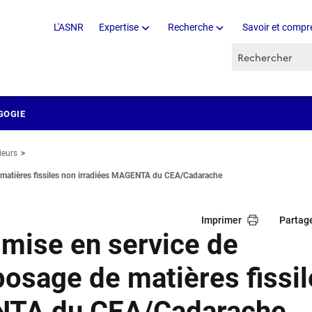
L'ASNR
Expertise
Recherche
Savoir et compr
Recherche par 
GOGIE
ieurs
 de matières fissiles non irradiées MAGENTA du CEA/Cadarache
Imprimer
Partag
a mise en service de
eposage de matières fissi
NTA du CEA/Cadarache