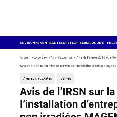
Panneau de gestion des cookies
Aller
au
contenu
principal
ENVIRONNEMENT
SANTÉ
SÛRETÉ
CRISE
DIALOGUE ET PÉDA
Accueil
Expertise
Avis d'expertise
Avis de l'année 2010 et antér
Avis de l’IRSN sur la mise en service de l’installation d’entreposage
Avis aux autorités
Usines
Avis de l’IRSN sur l
l’installation d’entr
non irradiées MAGE