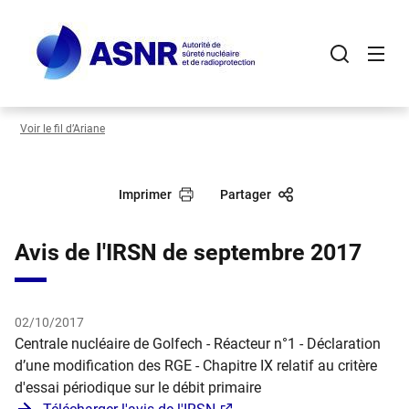
Panneau de gestion des cookies
Aller
au
contenu
principal
Voir le fil d’Ariane
Imprimer
Partager
Avis de l'IRSN de septembre 2017
02/10/2017
Centrale nucléaire de Golfech - Réacteur n°1 - Déclaration
d’une modification des RGE - Chapitre IX relatif au critère
d'essai périodique sur le débit primaire