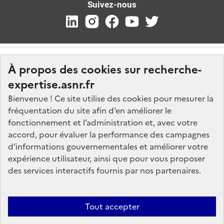
Suivez-nous
À propos des cookies sur recherche-
expertise.asnr.fr
Bienvenue ! Ce site utilise des cookies pour mesurer la
fréquentation du site afin d’en améliorer le
Nos marchés
fonctionnement et l’administration et, avec votre
accord, pour évaluer la performance des campagnes
Nos offres d'emploi
d’informations gouvernementales et améliorer votre
FAQ
expérience utilisateur, ainsi que pour vous proposer
Glossaire
des services interactifs fournis par nos partenaires.
Politique de données
Mentions légales
Tout accepter
Plan du site