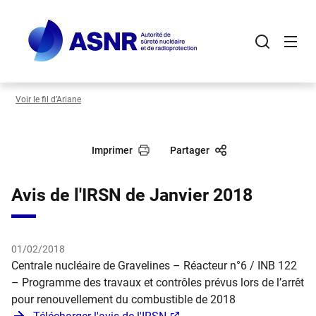
Panneau de gestion des cookies
Aller
au
contenu
principal
Voir le fil d’Ariane
Imprimer
Partager
Avis de l'IRSN de Janvier 2018
01/02/2018
Centrale nucléaire de Gravelines – Réacteur n°6 / INB 122
– Programme des travaux et contrôles prévus lors de l’arrêt
pour renouvellement du combustible de 2018