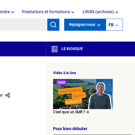
endre
Prestations et formations
L'IRSN (archives)
mots clés
Rejoignez-nous
FR
LE KIOSQUE
Vidéo à la Une
er
C’est quoi un SMR ?
Pour bien débuter