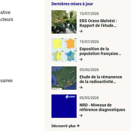
Dernières mises à jour
ative
15/07/2026
acteurs
ERS Orano Malvési :
Rapport de l'étude
radiologique du milieu
aquatique
15/07/2026
Exposition de la
population française
métropolitaine aux
retombées
atmosphériques
05/06/2026
radioactives depuis 1945
Etude de la rémanence
ssaires
de la radioactivité
d’origine artificielle
05/05/2026
NRD - Niveaux de
référence diagnostiques
Découvrir plus