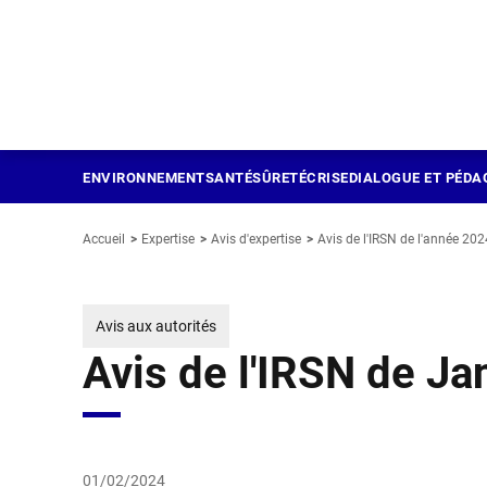
Panneau de gestion des cookies
Aller
au
contenu
principal
ENVIRONNEMENT
SANTÉ
SÛRETÉ
CRISE
DIALOGUE ET PÉDA
Accueil
Expertise
Avis d'expertise
Avis de l'IRSN de l'année 202
Avis aux autorités
Avis de l'IRSN de Ja
01/02/2024