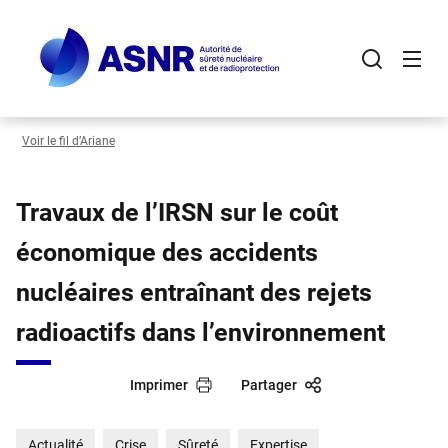
Panneau de gestion des cookies
Aller
au
contenu
principal
Voir le fil d’Ariane
Travaux de l’IRSN sur le coût
économique des accidents
nucléaires entraînant des rejets
radioactifs dans l’environnement
Imprimer
Partager
Actualité
Crise
Sûreté
Expertise