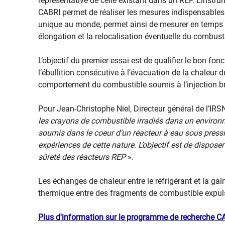
représentative de celle existant dans un REP. L’instr
CABRI permet de réaliser les mesures indispensables 
unique au monde, permet ainsi de mesurer en temps ré
élongation et la relocalisation éventuelle du combust
L’objectif du premier essai est de qualifier le bon fo
l’ébullition consécutive à l’évacuation de la chaleur 
comportement du combustible soumis à l’injection br
Pour Jean-Christophe Niel, Directeur général de l’IRS
les crayons de combustible irradiés dans un environne
soumis dans le coeur d’un réacteur à eau sous press
expériences de cette nature. L’objectif est de dispos
sûreté des réacteurs REP
».
Les échanges de chaleur entre le réfrigérant et la gai
thermique entre des fragments de combustible expulsé
Plus d'information sur le programme de recherche C