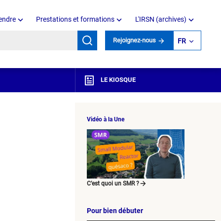
endre
Prestations et formations
L'IRSN (archives)
mots clés
Rejoignez-nous
FR
LE KIOSQUE
Vidéo à la Une
C’est quoi un SMR ?
Pour bien débuter