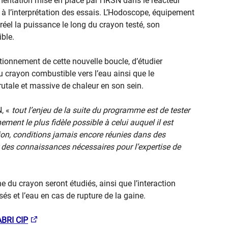
umentation mise en place par l’IRSN dans le réacteur
à l’interprétation des essais. L’Hodoscope, équipement
el la puissance le long du crayon testé, son
ible.
nctionnement de cette nouvelle boucle, d’étudier
du crayon combustible vers l’eau ainsi que le
utale et massive de chaleur en son sein.
N, «
tout l’enjeu de la suite du programme est de tester
ment le plus fidèle possible à celui auquel il est
ion, conditions jamais encore réunies dans des
er des connaissances nécessaires pour l’expertise de
ne du crayon seront étudiés, ainsi que l’interaction
s et l’eau en cas de rupture de la gaine.
ABRI CIP