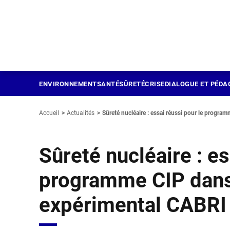
Panneau de gestion des cookies
Aller
au
contenu
principal
ENVIRONNEMENT
SANTÉ
SÛRETÉ
CRISE
DIALOGUE ET PÉDA
Accueil
Actualités
Sûreté nucléaire : essai réussi pour le programm
Sûreté nucléaire : es
programme CIP dans 
expérimental CABRI