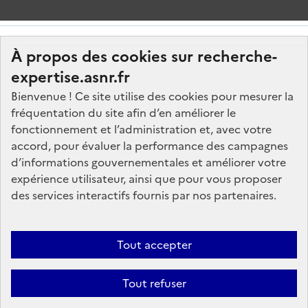
À propos des cookies sur recherche-
expertise.asnr.fr
Bienvenue ! Ce site utilise des cookies pour mesurer la
fréquentation du site afin d’en améliorer le
Nos marchés
fonctionnement et l’administration et, avec votre
accord, pour évaluer la performance des campagnes
Nos offres d'emploi
d’informations gouvernementales et améliorer votre
FAQ
expérience utilisateur, ainsi que pour vous proposer
Glossaire
des services interactifs fournis par nos partenaires.
Politique de données
Mentions légales
Tout accepter
Plan du site
Tout refuser
Contactez-nous