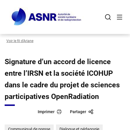
Panneau de gestion des cookies
Aller
au
contenu
principal
Voir le fil d’Ariane
Signature d’un accord de licence
entre l’IRSN et la société ICOHUP
dans le cadre du projet de sciences
participatives OpenRadiation
Imprimer
Partager
Communiqué de presse
Dialogue et pédagogie