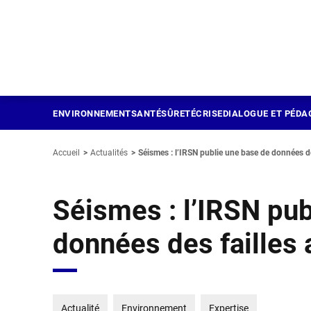
Panneau de gestion des cookies
Aller
au
contenu
principal
ENVIRONNEMENT
SANTÉ
SÛRETÉ
CRISE
DIALOGUE ET PÉDA
Accueil
Actualités
Séismes : l’IRSN publie une base de données de
Séismes : l’IRSN pub
données des failles 
Actualité
Environnement
Expertise