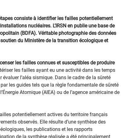
étapes consiste à identifier les failles potentiellement
 installations nucléaires. L’IRSN en publie une base de
tropolitain (BDFA). Véritable photographie des données
soutien du Ministère de la transition écologique et
enser les failles connues et susceptibles de produire
actériser les failles ayant eu une activité dans les temps
évaluer l’aléa sismique. Dans le cadre de la sûreté
ar les guides tels que la règle fondamentale de sûreté
e l’Énergie Atomique (AIEA) ou de l’agence américaine de
lles potentiellement actives du territoire français
vements observés. Elle résulte d’une synthèse des
ologiques, les publications et les rapports
igation de la synthèse réalisée a été principalement