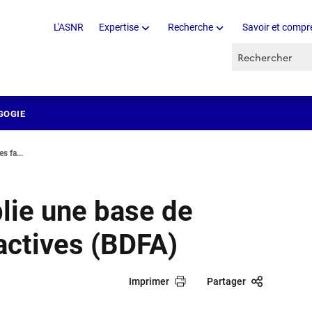
L'ASNR
Expertise
Recherche
Savoir et compr
Recherche par 
GOGIE
s fa...
lie une base de
actives (BDFA)
Imprimer
Partager