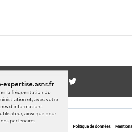
nous
-expertise.asnr.fr
rer la fréquentation du
ministration et, avec votre
nes d’informations
ilisateur, ainsi que pour
 nos partenaires.
 offres d'emploi
FAQ
Glossaire
Politique de données
Mentions