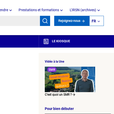
endre
Prestations et formations
L'IRSN (archives)
mots clés
Rejoignez-nous
FR
LE KIOSQUE
Vidéo à la Une
C’est quoi un SMR ?
Pour bien débuter