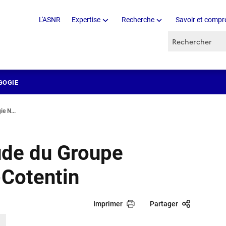
L'ASNR
Expertise
Recherche
Savoir et compr
Recherche par 
GOGIE
e N...
tude du Groupe
-Cotentin
Imprimer
Partager