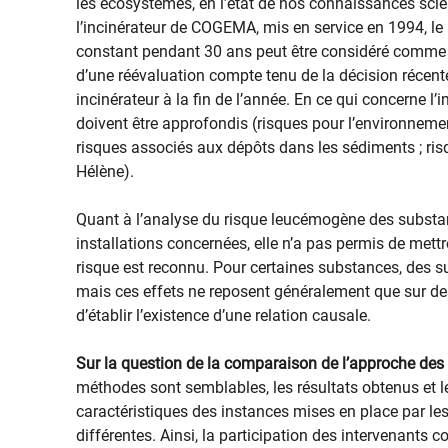
les écosystèmes, en l’état de nos connaissances scie
l’incinérateur de COGEMA, mis en service en 1994, le r
constant pendant 30 ans peut être considéré comme sig
d’une réévaluation compte tenu de la décision récent
incinérateur à la fin de l’année. En ce qui concerne 
doivent être approfondis (risques pour l’environnement
risques associés aux dépôts dans les sédiments ; ris
Hélène).
Quant à l’analyse du risque leucémogène des substa
installations concernées, elle n’a pas permis de mett
risque est reconnu. Pour certaines substances, des s
mais ces effets ne reposent généralement que sur de
d’établir l’existence d’une relation causale.
Sur la question de la comparaison de l’approche des 
méthodes sont semblables, les résultats obtenus et l
caractéristiques des instances mises en place par les
différentes. Ainsi, la participation des intervenants 