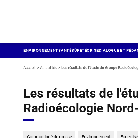
Panneau de gestion des cookies
Aller
au
contenu
principal
ENVIRONNEMENT
SANTÉ
SÛRETÉ
CRISE
DIALOGUE ET PÉDA
Accueil
Actualités
Les résultats de l'étude du Groupe Radioécologi
Les résultats de l'é
Radioécologie Nord
Communiqué de presse
Environnement
Expertise