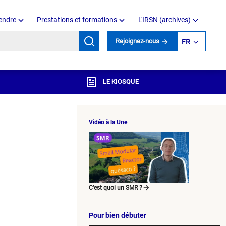
endre
Prestations et formations
L'IRSN (archives)
mots clés
Rejoignez-nous
FR
LE KIOSQUE
Vidéo à la Une
C’est quoi un SMR ?
Pour bien débuter