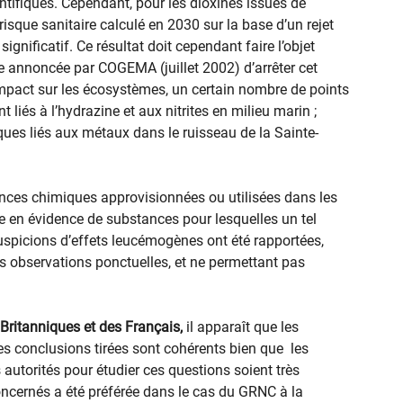
ntifiques. Cependant, pour les dioxines issues de
isque sanitaire calculé en 2030 sur la base d’un rejet
nificatif. Ce résultat doit cependant faire l’objet
e annoncée par COGEMA (juillet 2002) d’arrêter cet
l’impact sur les écosystèmes, un certain nombre de points
 liés à l’hydrazine et aux nitrites en milieu marin ;
ques liés aux métaux dans le ruisseau de la Sainte-
nces chimiques approvisionnées ou utilisées dans les
re en évidence de substances pour lesquelles un tel
uspicions d’effets leucémogènes ont été rapportées,
s observations ponctuelles, et ne permettant pas
Britanniques et des Français,
il apparaît que les
es conclusions tirées sont cohérents bien que les
 autorités pour étudier ces questions soient très
concernés a été préférée dans le cas du GRNC à la