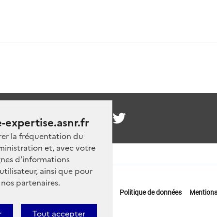
nous
-expertise.asnr.fr
rer la fréquentation du
ministration et, avec votre
nes d’informations
ilisateur, ainsi que pour
 nos partenaires.
 offres d'emploi
FAQ
Glossaire
Politique de données
Mentions
actez-nous
r
Tout accepter