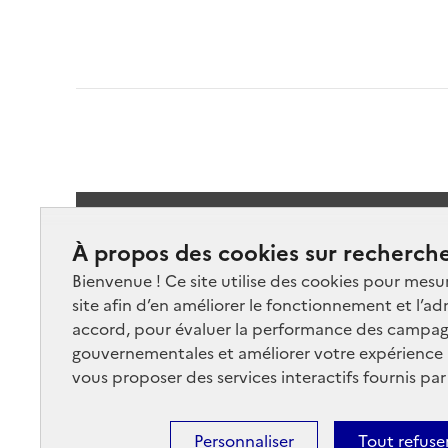
Suivez-
À propos des cookies sur recherche
Bienvenue ! Ce site utilise des cookies pour mesu
site afin d’en améliorer le fonctionnement et l’ad
accord, pour évaluer la performance des campag
gouvernementales et améliorer votre expérience ut
vous proposer des services interactifs fournis par
Nos marchés
Nos
Plan du site
Cont
Personnaliser
Tout refuse