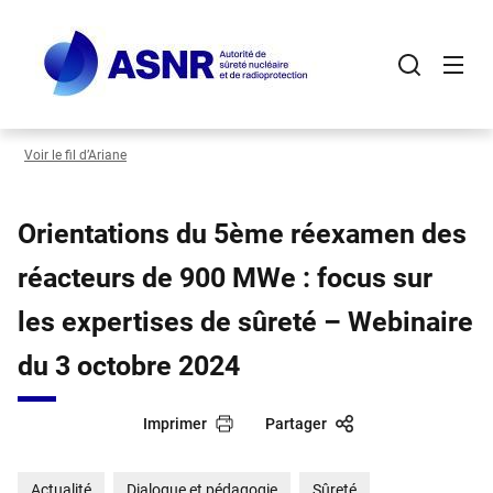
Panneau de gestion des cookies
Aller
au
contenu
principal
Voir le fil d’Ariane
Orientations du 5ème réexamen des
réacteurs de 900 MWe : focus sur
les expertises de sûreté – Webinaire
du 3 octobre 2024
Imprimer
Partager
Actualité
Dialogue et pédagogie
Sûreté