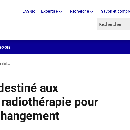
L'ASNR
Expertise
Recherche
Savoir et compr
Recherche par 
GOGIE
de l...
destiné aux
 radiothérapie pour
n changement