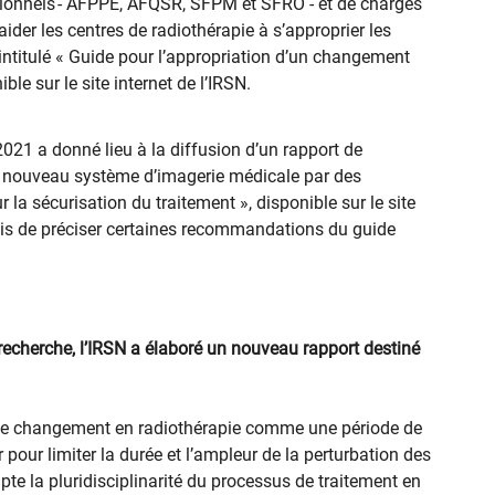
ionnels - AFPPE, AFQSR, SFPM et SFRO - et de chargés
aider les centres de radiothérapie à s’approprier les
intitulé « Guide pour l’appropriation d’un changement
le sur le site internet de l’IRSN.
021 a donné lieu à la diffusion d’un rapport de
un nouveau système d’imagerie médicale par des
la sécurisation du traitement​ », disponible sur le site
ermis de préciser certaines recommandations du guide
e recherche, l’IRSN a élaboré un nouveau rapport destiné
 le changement en radiothérapie comme une période de
r pour limiter la durée et l’ampleur de la perturbation des
mpte la pluridisciplinarité du processus de traitement en