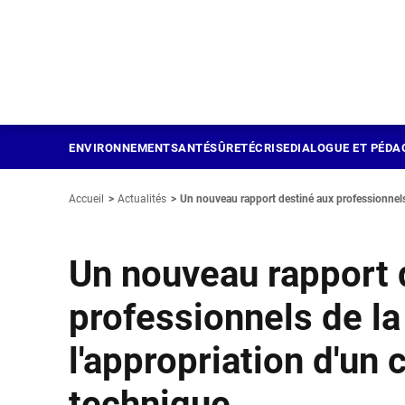
Panneau de gestion des cookies
Aller
au
contenu
principal
ENVIRONNEMENT
SANTÉ
SÛRETÉ
CRISE
DIALOGUE ET PÉDA
Accueil
Actualités
Un nouveau rapport destiné aux professionnels 
Un nouveau rapport 
professionnels de la
l'appropriation d'u
technique