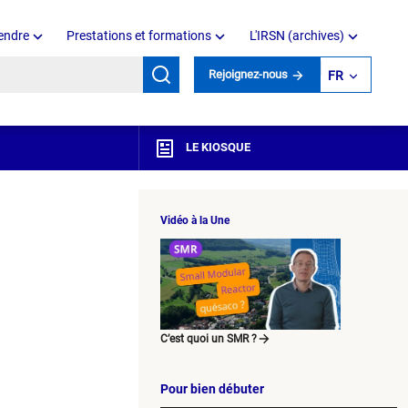
endre
Prestations et formations
L'IRSN (archives)
mots clés
Rejoignez-nous
FR
LE KIOSQUE
Vidéo à la Une
C’est quoi un SMR ?
Pour bien débuter