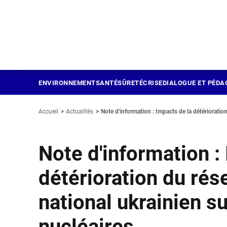
Panneau de gestion des cookies
Aller
au
contenu
principal
ENVIRONNEMENT
SANTÉ
SÛRETÉ
CRISE
DIALOGUE ET PÉDA
Accueil
Actualités
Note d'information : Impacts de la détérioration 
Note d'information :
détérioration du rés
national ukrainien su
nucléaires