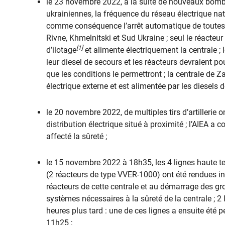
le 23 novembre 2022, à la suite de nouveaux bomb
ukrainiennes, la fréquence du réseau électrique na
comme conséquence l’arrêt automatique de toutes l
Rivne, Khmelnitski et Sud Ukraine ; seul le réacteur
[1]
d’ilotage
et alimente électriquement la centrale ;
leur diesel de secours et les réacteurs devraient p
que les conditions le permettront ; la centrale de
électrique externe et est alimentée par les diesels d
le 20 novembre 2022, de multiples tirs d’artillerie
distribution électrique situé à proximité ; l’AIEA a 
affecté la sûreté ;
le 15 novembre 2022 à 18h35, les 4 lignes haute t
(2 réacteurs de type VVER-1000) ont été rendues ind
réacteurs de cette centrale et au démarrage des gr
systèmes nécessaires à la sûreté de la centrale ; 2
heures plus tard : une de ces lignes a ensuite été
11h25 ;