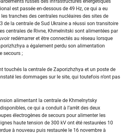
ardements russes des infrastructures énergétiques
tional est passée en-dessous de 49 Hz, ce qui a eu
es tranches des centrales nucléaires des sites de
 3 de la centrale de Sud Ukraine a réussi son transitoire
 les centrales de Rivne, Khmelnitski sont alimentées par
ouvoir redémarrer et être connectés au réseau lorsque
 Zaporizhzhya a également perdu son alimentation
e secours ;
 ont touchés la centrale de Zaporizhzhya et un poste de
constaté les dommages sur le site, qui toutefois n’ont pas
ension alimentant la centrale de Khmelnytsky
isponibles, ce qui a conduit à l’arrêt des deux
oupes électrogènes de secours pour alimenter les
 lignes haute tension de 300 kV ont été restaurées 10
 perdue à nouveau puis restaurée le 16 novembre à