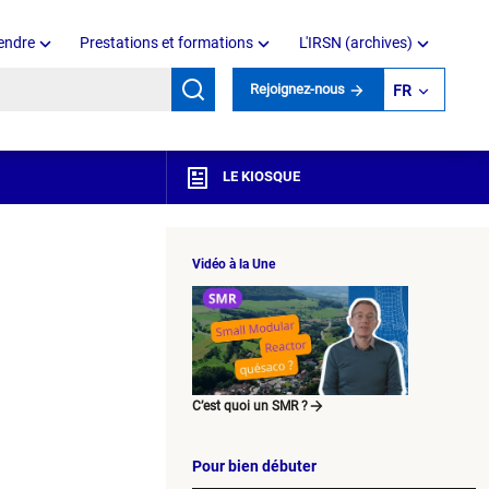
endre
Prestations et formations
L'IRSN (archives)
mots clés
Rejoignez-nous
FR
LE KIOSQUE
Vidéo à la Une
C’est quoi un SMR ?
Pour bien débuter