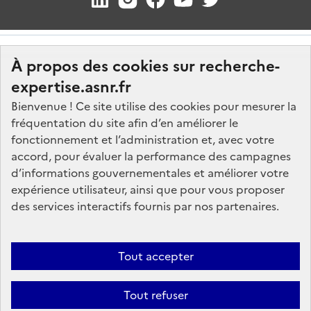
À propos des cookies sur recherche-
expertise.asnr.fr
Bienvenue ! Ce site utilise des cookies pour mesurer la
fréquentation du site afin d’en améliorer le
Nos marchés
fonctionnement et l’administration et, avec votre
accord, pour évaluer la performance des campagnes
Nos offres d'emploi
d’informations gouvernementales et améliorer votre
FAQ
expérience utilisateur, ainsi que pour vous proposer
Glossaire
des services interactifs fournis par nos partenaires.
Politique de données
Mentions légales
Tout accepter
Plan du site
Tout refuser
Contactez-nous