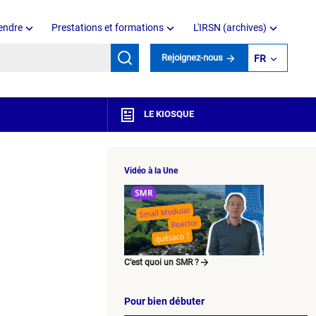
endre
Prestations et formations
L'IRSN (archives)
mots clés
Rejoignez-nous
FR
LE KIOSQUE
Vidéo à la Une
C’est quoi un SMR ?
Pour bien débuter