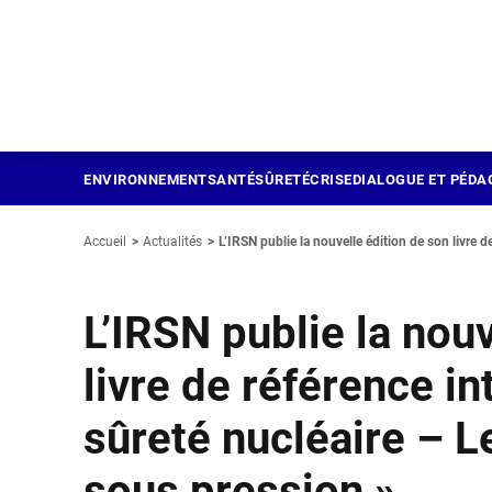
Panneau de gestion des cookies
Aller
au
contenu
principal
ENVIRONNEMENT
SANTÉ
SÛRETÉ
CRISE
DIALOGUE ET PÉDA
Accueil
Actualités
L’IRSN publie la nouvelle édition de son livre de 
L’IRSN publie la nou
livre de référence in
sûreté nucléaire – L
sous pression »