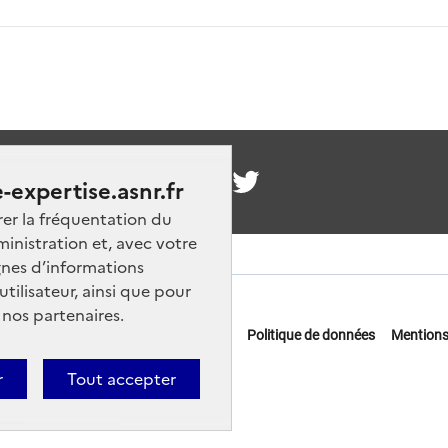
nous
-expertise.asnr.fr
rer la fréquentation du
ministration et, avec votre
nes d’informations
ilisateur, ainsi que pour
 nos partenaires.
 offres d'emploi
FAQ
Glossaire
Politique de données
Mentions
actez-nous
r
Tout accepter