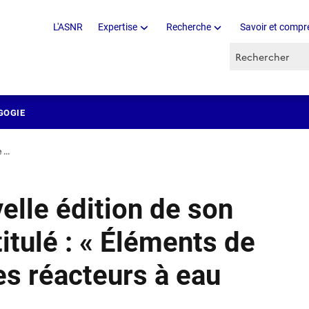
L'ASNR
Expertise
Recherche
Savoir et compr
Recherche par 
GOGIE
...
velle édition de son
titulé : « Éléments de
es réacteurs à eau