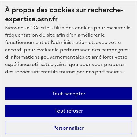
À propos des cookies sur recherche-
expertise.asnr.fr
Bienvenue ! Ce site utilise des cookies pour mesurer la
fréquentation du site afin d’en améliorer le
Nos marchés
fonctionnement et l’administration et, avec votre
accord, pour évaluer la performance des campagnes
Nos offres d'emploi
d’informations gouvernementales et améliorer votre
FAQ
expérience utilisateur, ainsi que pour vous proposer
Glossaire
des services interactifs fournis par nos partenaires.
Politique de données
Mentions légales
Tout accepter
Plan du site
Tout refuser
Contactez-nous
Personnaliser