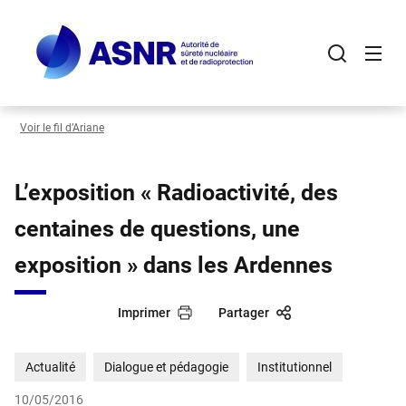
Panneau de gestion des cookies
Aller
au
contenu
principal
Voir le fil d’Ariane
L’exposition « Radioactivité, des
centaines de questions, une
exposition » dans les Ardennes
Imprimer
Partager
Actualité
Dialogue et pédagogie
Institutionnel
10/05/2016