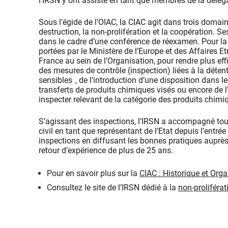
l’IRSN y ont assisté en tant que membres de la délég
Sous l’égide de l’OIAC, la CIAC agit dans trois domain
destruction, la non-prolifération et la coopération. S
dans le cadre d’une conférence de réexamen. Pour la 5
portées par le Ministère de l’Europe et des Affaires E
France au sein de l’Organisation, pour rendre plus effi
des mesures de contrôle (inspection) liées à la détent
sensibles , de l’introduction d’une disposition dans 
transferts de produits chimiques visés ou encore de l
inspecter relevant de la catégorie des produits chimi
S’agissant des inspections, l’IRSN a accompagné tout
civil en tant que représentant de l’Etat depuis l’entré
inspections en diffusant les bonnes pratiques auprès 
retour d’expérience de plus de 25 ans.
Pour en savoir plus sur la
CIAC : Historique et Org
Consultez le site de l’IRSN dédié à la
non-proliférat