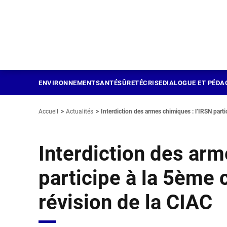
Panneau de gestion des cookies
Aller
au
contenu
principal
ENVIRONNEMENT
SANTÉ
SÛRETÉ
CRISE
DIALOGUE ET PÉDA
Accueil
Actualités
Interdiction des armes chimiques : l’IRSN partic
Interdiction des arm
participe à la 5ème
révision de la CIAC