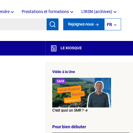
endre
Prestations et formations
L'IRSN (archives)
mots clés
Rejoignez-nous
FR
LE KIOSQUE
Vidéo à la Une
C’est quoi un SMR ?
Pour bien débuter