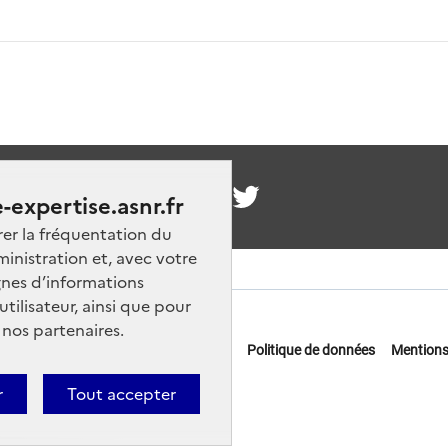
nous
-expertise.asnr.fr
rer la fréquentation du
ministration et, avec votre
nes d’informations
ilisateur, ainsi que pour
 nos partenaires.
 offres d'emploi
FAQ
Glossaire
Politique de données
Mentions
actez-nous
r
Tout accepter