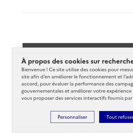
Suivez-
À propos des cookies sur recherche
Bienvenue ! Ce site utilise des cookies pour mesu
site afin d’en améliorer le fonctionnement et l’ad
accord, pour évaluer la performance des campag
gouvernementales et améliorer votre expérience ut
vous proposer des services interactifs fournis par
Nos marchés
Nos
Plan du site
Cont
Personnaliser
Tout refuse