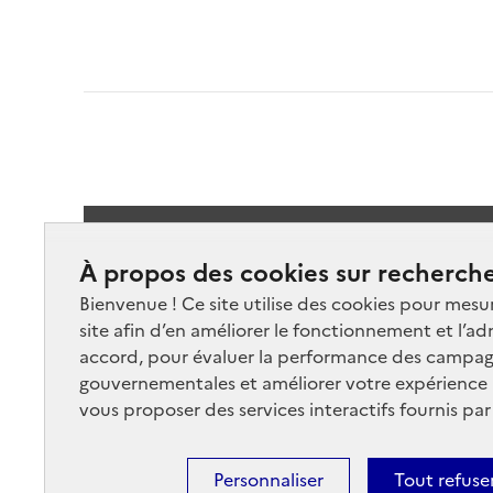
Suivez-
À propos des cookies sur recherche
Bienvenue ! Ce site utilise des cookies pour mesu
site afin d’en améliorer le fonctionnement et l’ad
accord, pour évaluer la performance des campag
gouvernementales et améliorer votre expérience ut
vous proposer des services interactifs fournis par
Nos marchés
Nos
Plan du site
Cont
Personnaliser
Tout refuse