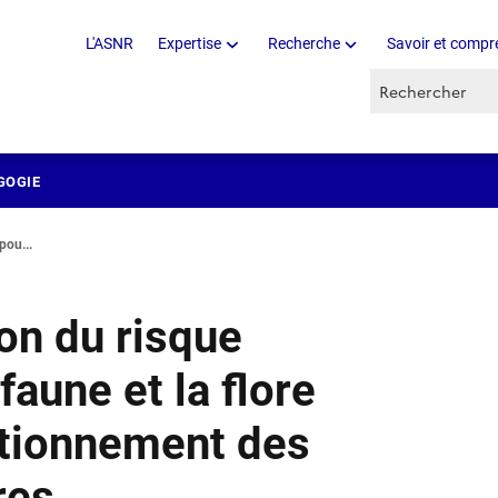
L'ASNR
Expertise
Recherche
Savoir et compr
Recherche par 
GOGIE
pou...
ion du risque
faune et la flore
ctionnement des
res