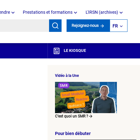
endre
Prestations et formations
L'IRSN (archives)
mots clés
Rejoignez-nous
FR
LE KIOSQUE
Vidéo à la Une
C’est quoi un SMR ?
Pour bien débuter