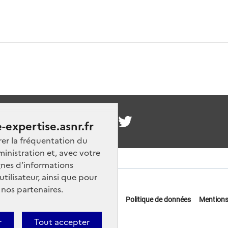
nous
-expertise.asnr.fr
rer la fréquentation du
ministration et, avec votre
nes d’informations
ilisateur, ainsi que pour
 nos partenaires.
 offres d'emploi
FAQ
Glossaire
Politique de données
Mentions
actez-nous
r
Tout accepter