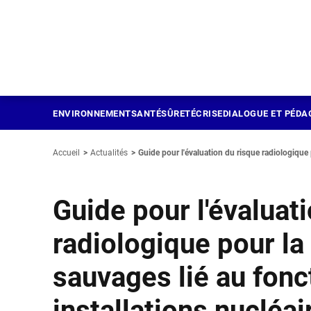
Panneau de gestion des cookies
Aller
au
contenu
principal
ENVIRONNEMENT
SANTÉ
SÛRETÉ
CRISE
DIALOGUE ET PÉDA
Accueil
Actualités
Guide pour l'évaluation du risque radiologique 
Guide pour l'évaluat
radiologique pour la 
sauvages lié au fon
installations nucléai