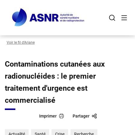
Panneau de gestion des cookies
Aller
au
contenu
principal
Voir le fil d’Ariane
Contaminations cutanées aux
radionucléides : le premier
traitement d'urgence est
commercialisé
Imprimer
Partager
Actualité
Santé
Crise
Recherche