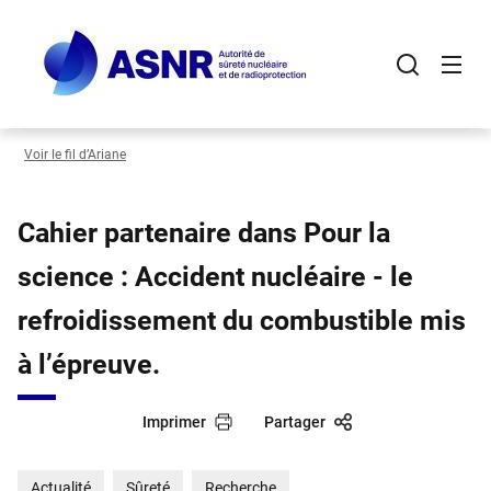
Panneau de gestion des cookies
Aller
au
contenu
principal
Voir le fil d’Ariane
Cahier partenaire dans Pour la
science : Accident nucléaire - le
refroidissement du combustible mis
à l’épreuve.
Imprimer
Partager
Actualité
Sûreté
Recherche