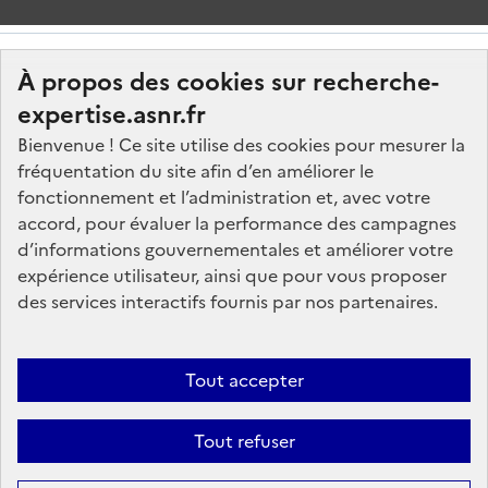
À propos des cookies sur recherche-
expertise.asnr.fr
Bienvenue ! Ce site utilise des cookies pour mesurer la
fréquentation du site afin d’en améliorer le
Nos marchés
fonctionnement et l’administration et, avec votre
accord, pour évaluer la performance des campagnes
Nos offres d'emploi
d’informations gouvernementales et améliorer votre
FAQ
expérience utilisateur, ainsi que pour vous proposer
Glossaire
des services interactifs fournis par nos partenaires.
Politique de données
Mentions légales
Tout accepter
Plan du site
Tout refuser
Contactez-nous