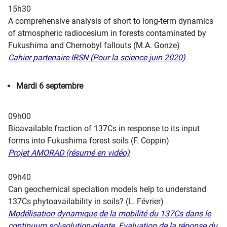
15h30
A comprehensive analysis of short to long-term dynamics
of atmospheric radiocesium in forests contaminated by
Fukushima and Chernobyl fallouts (M.A. Gonze)
Cahier partenaire IRSN (Pour la science juin 2020)
Mardi 6 septembre
09h00
Bioavailable fraction of 137Cs in response to its input
forms into Fukushima forest soils (F. Coppin)
Pr​​ojet AMORAD (résumé en vidéo)
09h40
Can geochemical speciation models help to understand
137Cs phytoavailability in soils? (L. Février)
Modélisation dynamique de la mobilité du 137Cs dans le
continuum sol-solution-plante. Evaluation de la réponse du