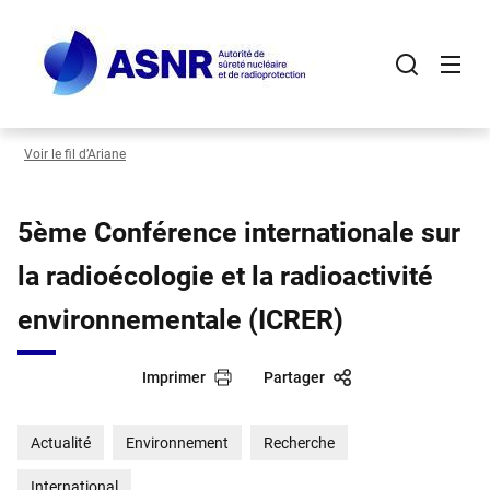
Panneau de gestion des cookies
Aller
au
contenu
principal
Voir le fil d’Ariane
5ème Conférence internationale sur
la radioécologie et la radioactivité
environnementale (ICRER)
Imprimer
Partager
Actualité
Environnement
Recherche
International