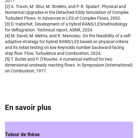
2017
[2] A. Travin, M. Shur, M. Strelets, and P. R. Spalart. Physical and
Numerical Upgrades in the Detached-Eddy Simulation of Complex
Turbulent Flows. In Advances in LES of Complex Flows, 2002.
[3] D. trabichet. Development of a hybrid RANS/LESmethodology
for deflagration. Technical report, ASNR, 2024.
[4] M. David, M. Mehta, and R. Manceau. On the feasibility of a self-
adaptive strategy for hybrid RANS/LES based on physical criteria
and its initial testing on low Reynolds number backward-facing
step flow. Flow, Turbulence and Combustion, 2024.
[5] T. Butler and P. O'Rourke. A numerical method for two
dimensional unsteady reacting flows. In Symposium (International)
on Combustion, 1977.
En savoir plus
Tuteur de thèse