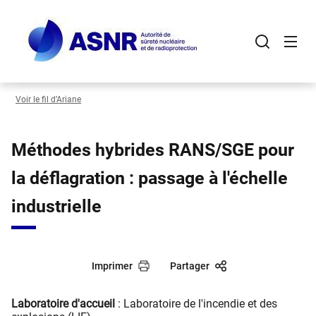
Panneau de gestion des cookies
Aller
au
contenu
principal
Voir le fil d’Ariane
Méthodes hybrides RANS/SGE pour
la déflagration : passage à l'échelle
industrielle
Imprimer
Partager
Laboratoire d'accueil
: Laboratoire de l'incendie et des