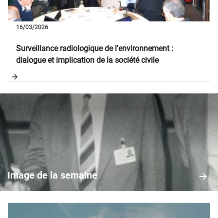
16/03/2026
Surveillance radiologique de l'environnement :
dialogue et implication de la société civile
Image
de
la
Image de la semaine
semaine