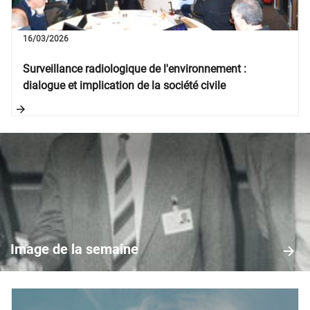
16/03/2026
Surveillance radiologique de l'environnement :
dialogue et implication de la société civile
Image
de
la
Image de la semaine
semaine