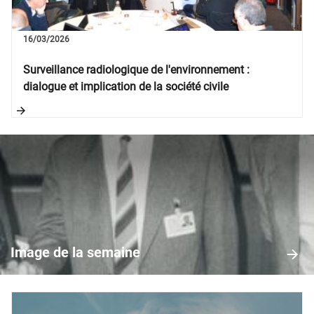
16/03/2026
Surveillance radiologique de l'environnement :
dialogue et implication de la société civile
Image
de
la
Image de la semaine
semaine