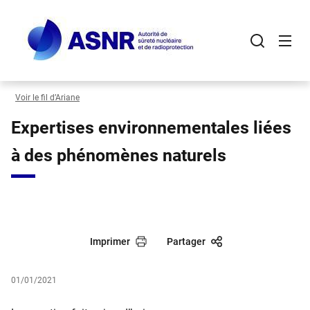
Panneau de gestion des cookies
Aller
au
contenu
principal
Voir le fil d’Ariane
Expertises environnementales liées
à des phénomènes naturels
Imprimer
Partager
01/01/2021