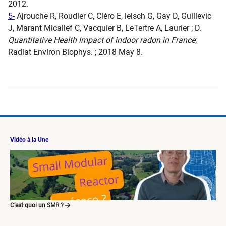
2012.
5-
Ajrouche R, Roudier C, Cléro E, lelsch G, Gay D, Guillevic
J, Marant Micallef C, Vacquier B, LeTertre A, Laurier ; D.
Quantitative Health lmpact of indoor radon in France
;
Radiat Environ Biophys. ; 2018 May 8.
Vidéo à la Une
C’est quoi un SMR ?