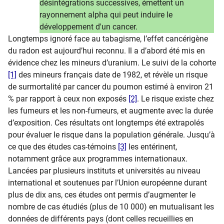
désintégrations successives, émettent un
rayonnement alpha qui peut induire le
développement d'un cancer.
Longtemps ignoré face au tabagisme, l’effet cancérigène
du radon est aujourd’hui reconnu. Il a d’abord été mis en
évidence chez les mineurs d’uranium. Le suivi de la cohorte
[1]
des mineurs français date de 1982, et révèle un risque
de surmortalité par cancer du poumon estimé à environ 21
% par rapport à ceux non exposés
[2]
. Le risque existe chez
les fumeurs et les non-fumeurs, et augmente avec la durée
d’exposition. Ces résultats ont longtemps été extrapolés
pour évaluer le risque dans la population générale. Jusqu’à
ce que des études cas-témoins
[3]
les entérinent,
notamment grâce aux programmes internationaux.
Lancées par plusieurs instituts et universités au niveau
international et soutenues par l’Union européenne durant
plus de dix ans, ces études ont permis d’augmenter le
nombre de cas étudiés (plus de 10 000) en mutualisant les
données de différents pays (dont celles recueillies en