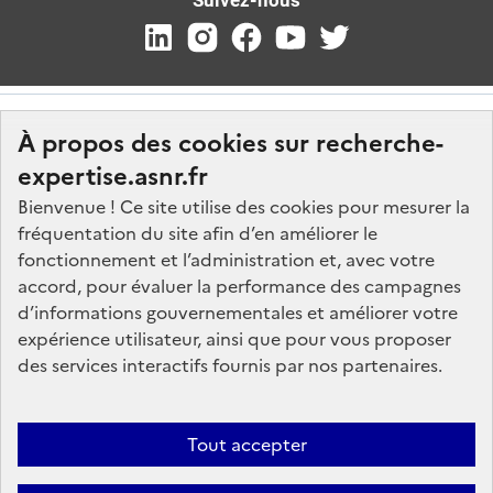
Suivez-nous
À propos des cookies sur recherche-
expertise.asnr.fr
Bienvenue ! Ce site utilise des cookies pour mesurer la
fréquentation du site afin d’en améliorer le
Nos marchés
fonctionnement et l’administration et, avec votre
accord, pour évaluer la performance des campagnes
Nos offres d'emploi
d’informations gouvernementales et améliorer votre
FAQ
expérience utilisateur, ainsi que pour vous proposer
Glossaire
des services interactifs fournis par nos partenaires.
Politique de données
Mentions légales
Tout accepter
Plan du site