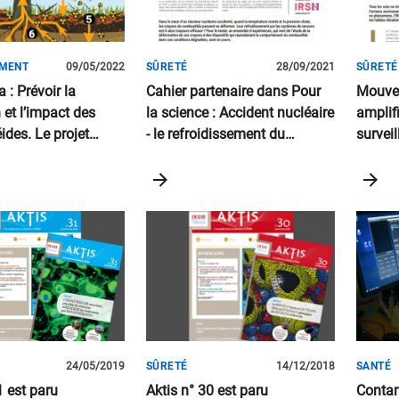
EMENT
09/05/2022
SÛRETÉ
28/09/2021
SÛRETÉ
: Prévoir la
Cahier partenaire dans Pour
Mouvem
 et l’impact des
la science : Accident nucléaire
amplif
ides. Le projet
- le refroidissement du
survei
vre ses
combustible mis à l’épreuve.
cahier 
ns
dans P
dispon
24/05/2019
SÛRETÉ
14/12/2018
SANTÉ
1 est paru
Aktis n° 30 est paru
Contam