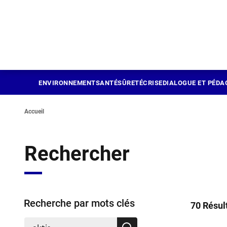
Panneau de gestion des cookies
Aller
au
contenu
principal
ENVIRONNEMENT
SANTÉ
SÛRETÉ
CRISE
DIALOGUE ET PÉDA
Accueil
Rechercher
Recherche par mots clés
70 Résul