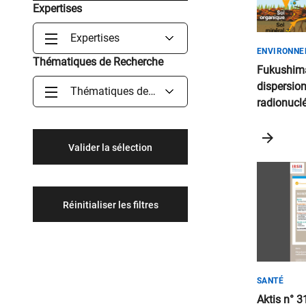
Expertises
Expertises
ENVIRONN
Thématiques de Recherche
Fukushima 
dispersion
Thématiques de
radionuclé
Recherche
AMORAD li
conclusio
SANTÉ
Aktis n° 3