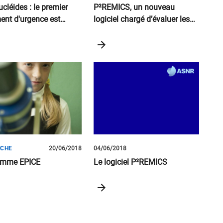
cléides : le premier
P²REMICS, un nouveau
ment d'urgence est
logiciel chargé d’évaluer les
cialisé
risques d’explosion dans un
réacteur
RCHE
20/06/2018
04/06/2018
amme EPICE
Le logiciel P²REMICS