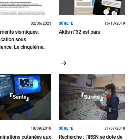
02/06/2021
SÛRETÉ
16/10/2019
ents sismiques :
Aktis n°32 est paru
ication sous
llance. Le cinquième
partenaire de l’IRSN
our la science est
ible
18/09/2018
SÛRETÉ
31/07/2018
inations cutanées aux
Recherche : l’IRSN se dote de