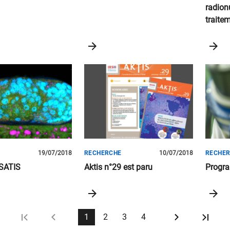
radionu
traite
commer
E
19/07/2018
RECHERCHE
10/07/2018
RECHE
ISATIS
Aktis n°29 est paru
Progr
1
2
3
4