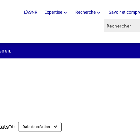
L'ASNR
Expertise
Recherche
Savoir et compr
Recherche par 
GOGIE
tats
Tri :