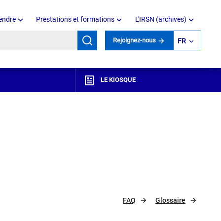
endre
Prestations et formations
L'IRSN (archives)
mots clés
Rejoignez-nous
FR
LE KIOSQUE
FAQ
Glossaire