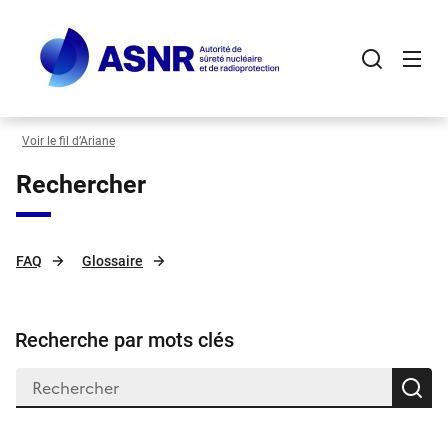
Panneau de gestion des cookies
Aller
au
contenu
principal
Voir le fil d’Ariane
Rechercher
FAQ
Glossaire
Recherche par mots clés
R