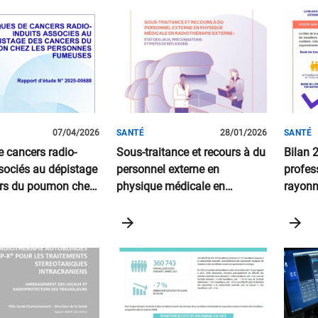
ats
07/04/2026
SANTÉ
28/01/2026
SANTÉ
 cancers radio-
Sous-traitance et recours à du
Bilan 
ssociés au dépistage
personnel externe en
profes
rs du poumon chez
physique médicale en
rayonn
nnes fumeuses
radiothérapie externe : état
France
des lieux, préconisations et
pistes de réflexions