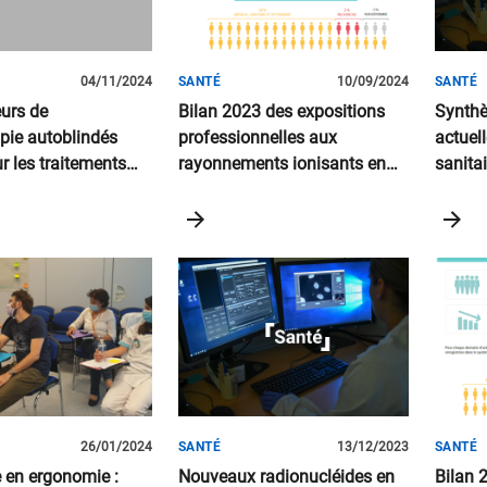
04/11/2024
SANTÉ
10/09/2024
SANTÉ
eurs de
Bilan 2023 des expositions
Synthè
pie autoblindés
professionnelles aux
actuell
r les traitements
rayonnements ionisants en
sanita
ques intracrâniens :
France
de ray
nt des locaux et
ction des
s
26/01/2024
SANTÉ
13/12/2023
SANTÉ
 en ergonomie :
Nouveaux radionucléides en
Bilan 