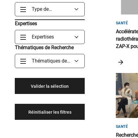
Type de
documents
Expertises
SANTÉ
Accélérat
Expertises
radiothéra
ZAP-X pou
Thématiques de Recherche
stéréotaxi
Thématiques de
aménageme
Recherche
radioprote
travailleur
SANTÉ
Recherche