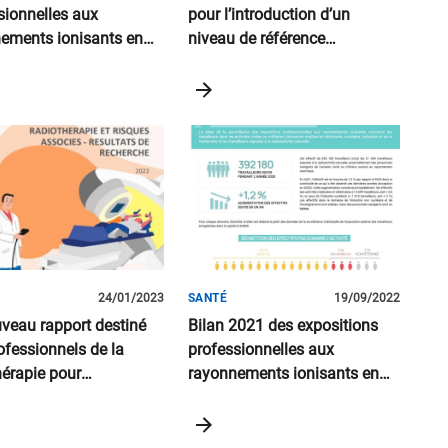
sionnelles aux
pour l’introduction d’un
ements ionisants en
niveau de référence
diagnostique (NRD) en
imagerie médicale – CBCT
dentaire
24/01/2023
SANTÉ
19/09/2022
veau rapport destiné
Bilan 2021 des expositions
ofessionnels de la
professionnelles aux
hérapie pour
rayonnements ionisants en
priation d'un
France
ement technique