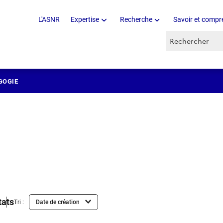
L'ASNR
Expertise
Recherche
Savoir et compr
Recherche par 
GOGIE
tats
Tri :