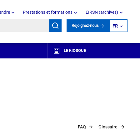
endre
Prestations et formations
L'IRSN (archives)
mots clés
Rejoignez-nous
FR
LE KIOSQUE
FAQ
Glossaire