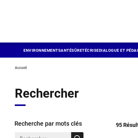
Panneau de gestion des cookies
Aller
au
contenu
principal
ENVIRONNEMENT
SANTÉ
SÛRETÉ
CRISE
DIALOGUE ET PÉDA
Accueil
Rechercher
Recherche par mots clés
95 Résul