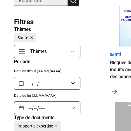
Rechercher
Liste
de
Filtres
Résult
Thèmes
Santé
Thèmes
SANTÉ
Période
Risques de
induits a
Date de début (JJ/MM/AAAA)
des cance
les perso
Date de fin (JJ/MM/AAAA)
Type de documents
Rapport d’expertise