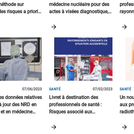
méthode sur
médecine nucléaire pour des
profes
des risques a priori
actes à visées diagnostique,
rayonn
érapie
ou thérapeutique
France
07/06/2023
SANTÉ
07/02/2023
SANTÉ
es données relatives
Livret à destination des
Un nou
à jour des NRD en
professionnels de santé :
aux pr
 et en médecine
Risques associé aux
radiot
pour les années
rayonnements ionisants en
l'appro
021
situation accidentelle
chang