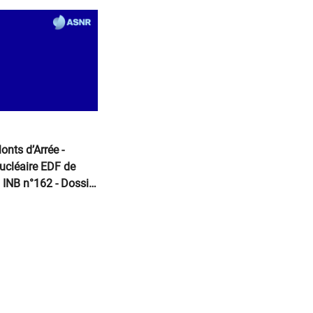
ats
onts d’Arrée -
ucléaire EDF ​de
/ INB n°162 - Dossier
èlement complet