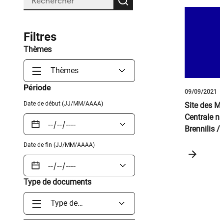
Rechercher
Liste
de
Filtres
Résult
Thèmes
Thèmes
Période
09/09/2021
Date de début (JJ/MM/AAAA)
Site des M
Centrale n
Brennilis 
de démant
Date de fin (JJ/MM/AAAA)
Type de documents
Type de
documents