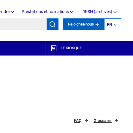
endre
Prestations et formations
L'IRSN (archives)
mots clés
Rejoignez-nous
FR
LE KIOSQUE
FAQ
Glossaire