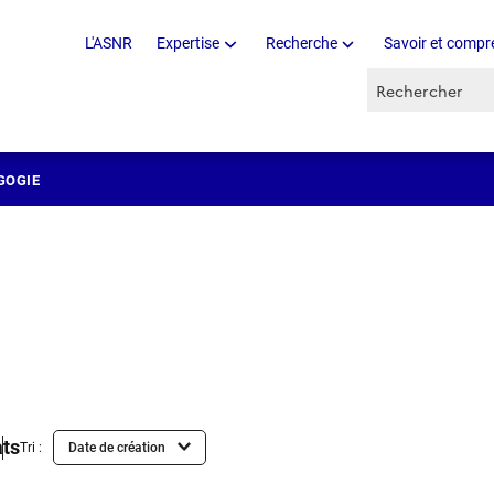
L'ASNR
Expertise
Recherche
Savoir et compr
Recherche par 
GOGIE
ats
Tri :