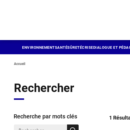
Panneau de gestion des cookies
Aller
au
contenu
principal
ENVIRONNEMENT
SANTÉ
SÛRETÉ
CRISE
DIALOGUE ET PÉDA
Accueil
Rechercher
Recherche par mots clés
1 Résult