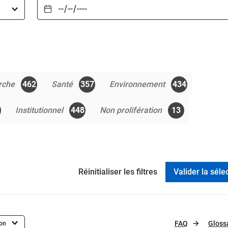
rche
462
Santé
357
Environnement
434
Institutionnel
448
Non prolifération
13
FAQ
Gloss