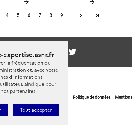
réacteurs nucléaires 
1300 MWe
4
5
6
7
8
9
nous
-expertise.asnr.fr
rer la fréquentation du
ministration et, avec votre
nes d’informations
ilisateur, ainsi que pour
 nos partenaires.
 offres d'emploi
FAQ
Glossaire
Politique de données
Mentions
actez-nous
r
Tout accepter