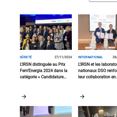
SÛRETÉ
27/11/2024
INTERNATIONAL
28
L’IRSN distinguée au Prix
L'IRSN et les laborato
Fem’Energia 2024 dans la
nationaux DSO renfo
catégorie « Candidature
leur collaboration en
collective » !
matière de sûreté nuc
et de gestion de crise