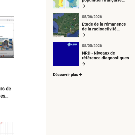
métropolitaine aux
retombées
atmosphériques
05/06/2026
radioactives depuis 1945
Etude de la rémanence
de la radioactivité
d’origine artificielle
05/05/2026
NRD - Niveaux de
référence diagnostiques
Découvrir plus
rs de
les
–
re