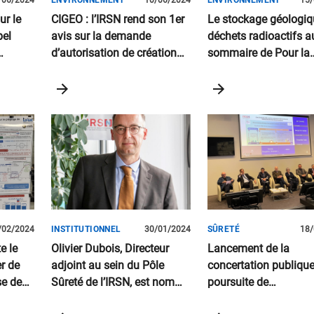
/06/2024
ENVIRONNEMENT
10/06/2024
ENVIRONNEMENT
15/
ur le
CIGEO : l’IRSN rend son 1er
Le stockage géologiq
bel
avis sur la demande
déchets radioactifs a
d’autorisation de création
sommaire de Pour la
du projet
science
/02/2024
INSTITUTIONNEL
30/01/2024
SÛRETÉ
18/
e le
Olivier Dubois, Directeur
Lancement de la
er de
adjoint au sein du Pôle
concertation publique
se de
Sûreté de l’IRSN, est nommé
poursuite de
commissaire à l’ASN
fonctionnement des