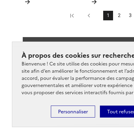
1
2
3
Suivez-
À propos des cookies sur recherche
Bienvenue ! Ce site utilise des cookies pour mesu
site afin d’en améliorer le fonctionnement et l’ad
accord, pour évaluer la performance des campag
gouvernementales et améliorer votre expérience ut
vous proposer des services interactifs fournis par
Nos marchés
Nos
Plan du site
Cont
Personnaliser
Tout refuse