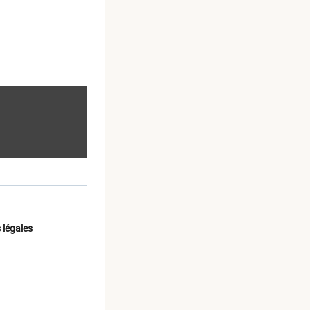
de
 légales