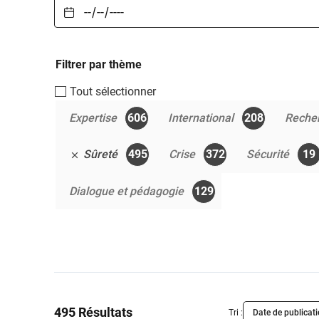
Filtrer par thème
Tout sélectionner
Expertise
606
International
208
Reche
Sûreté
495
Crise
372
Sécurité
19
Dialogue et pédagogie
129
495 Résultats
Tri :