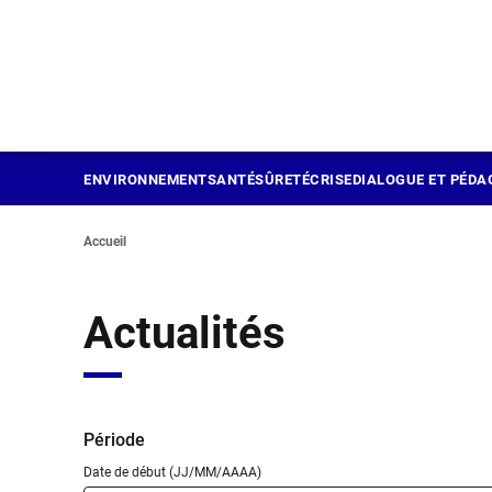
Panneau de gestion des cookies
Aller
au
contenu
principal
ENVIRONNEMENT
SANTÉ
SÛRETÉ
CRISE
DIALOGUE ET PÉDA
Accueil
Actualités
Période
Date de début (JJ/MM/AAAA)