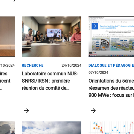
/10/2024
RECHERCHE
24/10/2024
DIALOGUE ET PÉDAGOGIE
07/10/2024
ires
Laboratoire commun NUS-
rcent
SNRSI/IRSN : première
Orientations du 5ème
réunion du comité de
réexamen des réacteu
léaire
pilotage
900 MWe : focus sur 
expertises de sûreté 
Webinaire du 3 octob
2024