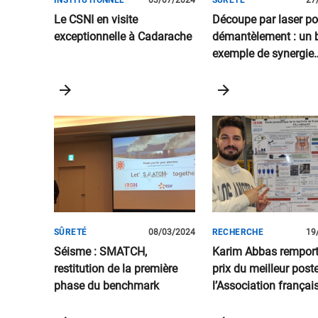
INSTITUTIONNEL
03/07/2024
SÛRETÉ
27
Le CSNI en visite
Découpe par laser po
exceptionnelle à Cadarache
démantèlement : un 
exemple de synergie
expertise-recherche !
SÛRETÉ
08/03/2024
RECHERCHE
19
Séisme : SMATCH,
Karim Abbas remport
restitution de la première
prix du meilleur post
phase du benchmark
l’Association françai
l’Adsorption