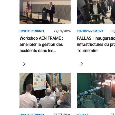
INSTITUTIONNEL
27/09/2024
ENVIRONNEMENT
06
Workshop AEN FRAME :
PALLAS : inaugurati
améliorer la gestion des
infrastructures du pro
accidents dans les
Tournemire
réacteurs en exploitation et
futurs, à l’aune des
connaissances de
Fukushima Daiichi