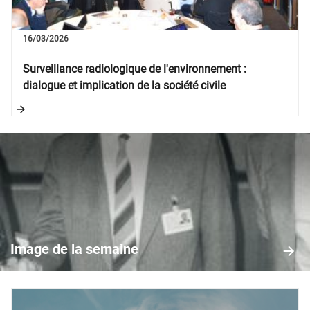
16/03/2026
Surveillance radiologique de l'environnement :
dialogue et implication de la société civile
Image
de
la
Image de la semaine
semaine