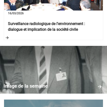
16/03/2026
Surveillance radiologique de l'environnement :
dialogue et implication de la société civile
Image
de
la
Image de la semaine
semaine