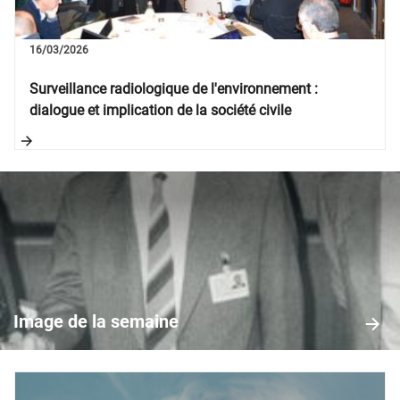
16/03/2026
Surveillance radiologique de l'environnement :
dialogue et implication de la société civile
Image
de
la
Image de la semaine
semaine