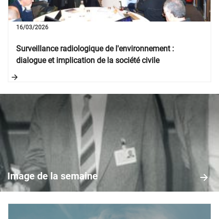
16/03/2026
Surveillance radiologique de l'environnement :
dialogue et implication de la société civile
Image
de
la
Image de la semaine
semaine