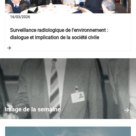
16/03/2026
Surveillance radiologique de l'environnement :
dialogue et implication de la société civile
Image
de
la
Image de la semaine
semaine