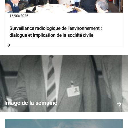
16/03/2026
Surveillance radiologique de l'environnement :
dialogue et implication de la société civile
Image
de
la
Image de la semaine
semaine